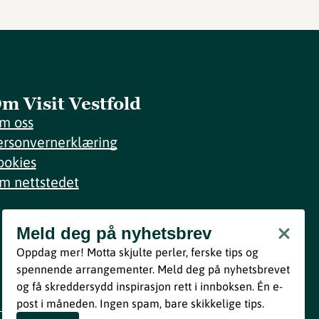
m Visit Vestfold
m oss
ersonvernerklæring
ookies
m nettstedet
Meld deg på nyhetsbrev
Meld deg på nyhetsbrev
Oppdag mer! Motta skjulte perler, ferske tips og
Bli med
spennende arrangementer. Meld deg på nyhetsbrevet
og få skreddersydd inspirasjon rett i innboksen. Én e-
Ved å melde deg inn godtar du våre vilkår i henhold til vår
post i måneden. Ingen spam, bare skikkelige tips.
personvernerklæring
.