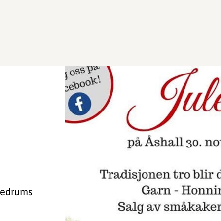
l
 Hedrums