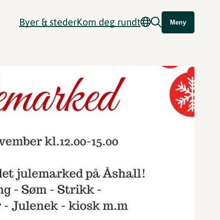
Byer & steder
Kom deg rundt
Meny