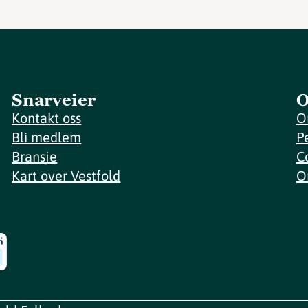
Snarveier
O
Kontakt oss
O
Bli medlem
P
Bransje
C
Kart over Vestfold
O