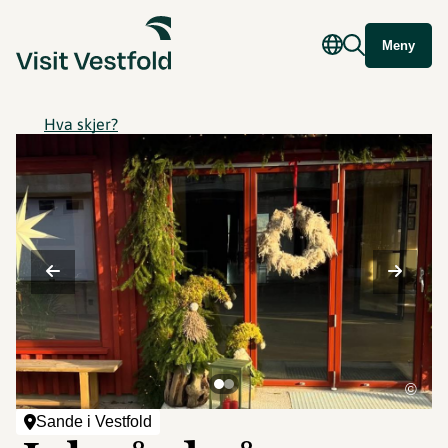
Meny
Hva skjer?
©
Sande i Vestfold