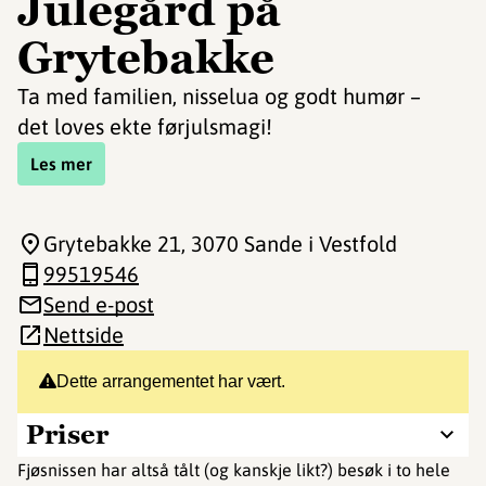
Julegård på
Grytebakke
Ta med familien, nisselua og godt humør –
det loves ekte førjulsmagi!
Les mer
Grytebakke 21
, 3070 Sande i Vestfold
99519546
Send e-post
Nettside
Dette arrangementet har vært.
Priser
Fjøsnissen har altså tålt (og kanskje likt?) besøk i to hele