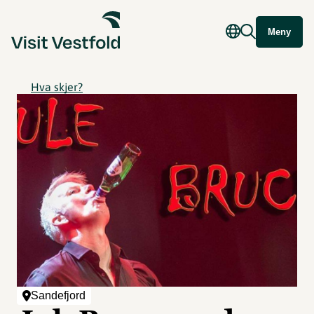
Meny
Hva skjer?
Sandefjord