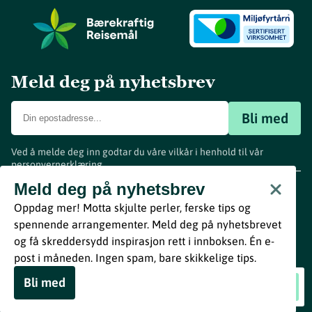
Meld deg på nyhetsbrev
Bli med
Ved å melde deg inn godtar du våre vilkår i henhold til vår
personvernerklæring
.
www.visitvestfold.com
Meld deg på nyhetsbrev
Turistinformasjon
Oppdag mer! Motta skjulte perler, ferske tips og
Vestfold Fylkeskommune
spennende arrangementer. Meld deg på nyhetsbrevet
By
Breakfast
og få skreddersydd inspirasjon rett i innboksen. Én e-
post i måneden. Ingen spam, bare skikkelige tips.
Bli med
JuleBruce med Wick Street Band
Book nå