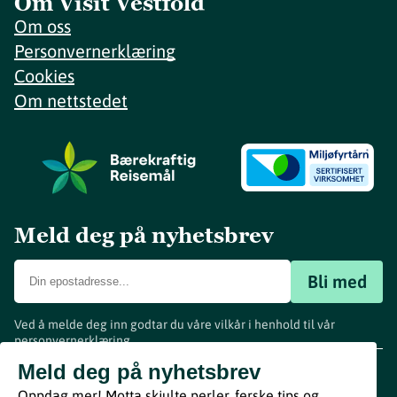
Om Visit Vestfold
Om oss
Personvernerklæring
Cookies
Om nettstedet
Meld deg på nyhetsbrev
Bli med
Ved å melde deg inn godtar du våre vilkår i henhold til vår
personvernerklæring
.
www.visitvestfold.com
Meld deg på nyhetsbrev
Turistinformasjon
Oppdag mer! Motta skjulte perler, ferske tips og