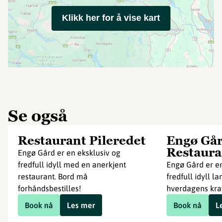
Klikk her for å vise kart
Se også
Restaurant Pileredet
Engø Går
Restaura
Engø Gård er en eksklusiv og
fredfull idyll med en anerkjent
Engø Gård er en
restaurant. Bord må
fredfull idyll la
forhåndsbestilles!
hverdagens krav
Book nå
Les mer
Book nå
L