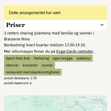
Dette arrangementet har vært.
Priser
3-retters sharing julemeny med familie og venner i
Brasserie Nina
Bordsetning hvert kvarter mellom 17.00-19.30.
Mer informasjon finner du på
Engø Gårds nettsider.
åpent hele året
Parkering
egen brygge
sykkeltur
båtturer
konserter
turstier
restaurant med skjenkerettigheter
antall deltakere
:
2-70
antall møterom
:
6