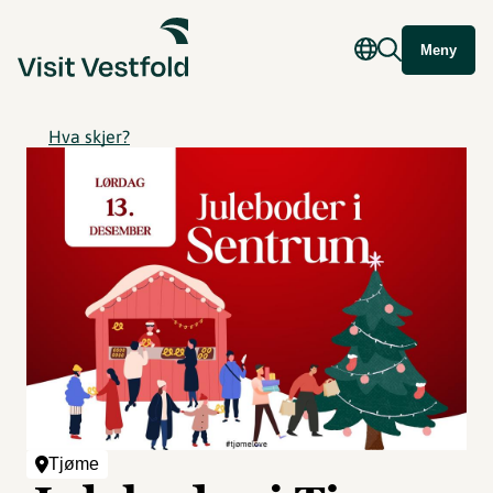
Meny
Hva skjer?
Tjøme