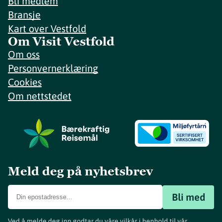
Bli medlem
Bransje
Kart over Vestfold
Om Visit Vestfold
Om oss
Personvernerklæring
Cookies
Om nettstedet
Meld deg på nyhetsbrev
Bli med
Ved å melde deg inn godtar du våre vilkår i henhold til vår