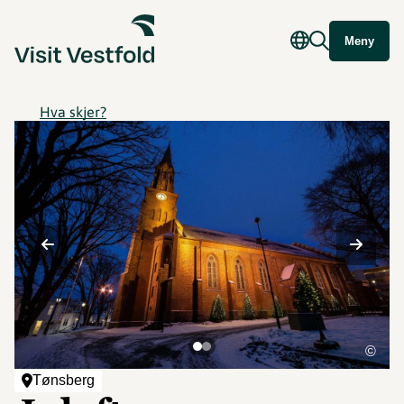
Meny
Hva skjer?
©
Tønsberg