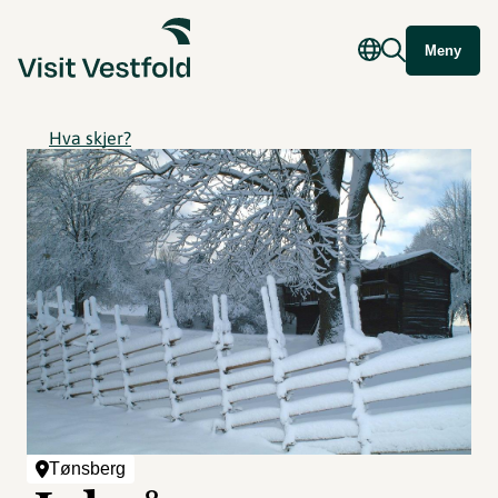
Meny
Hva skjer?
Tønsberg