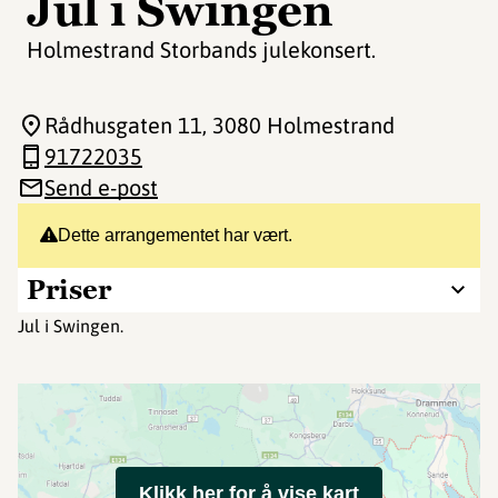
Jul i Swingen
Holmestrand Storbands julekonsert.
Rådhusgaten 11
, 3080 Holmestrand
91722035
Send e-post
Dette arrangementet har vært.
Priser
Jul i Swingen.
Klikk her for å vise kart