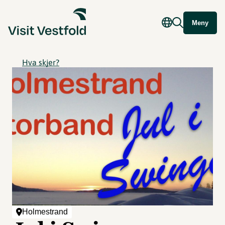
Meny
Hva skjer?
Holmestrand