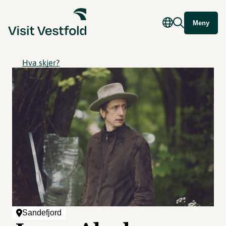
Meny
Hva skjer?
Sandefjord