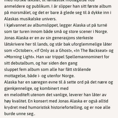
anmeldere og publikum. I år slipper han sitt første album
på morsmålet, og det er bare å glede seg til å dykke inn i
Alaskas musikalske univers.
I kjølvannet av albumslippet, legger Alaska ut på turné
som tar turen innom både små og store scener i Norge.
Jonas Alaska er en av sin generasjons sterkeste
låtskrivere her til lands, og står bak uforglemmelige låter
som «October», «If Only as a Ghost», «In The Backseat» og
«Morning Light». Han var trippel Spellemannominert for
sitt debutalbum, og har siden den gang
sluppet fem album som alle har fått strålende
mottagelse, både i- og utenfor Norge.
Alaska har en særegen evne til å sette ord på det nære og
gjenkjennelige, og kombinert med
en meloditeft utenom det vanlige, leverer han låter av
høy kvalitet. En konsert med Jonas Alaska er også alltid
krydret med humoristisk historiefortelling, og er noe alle
burde unne seg..