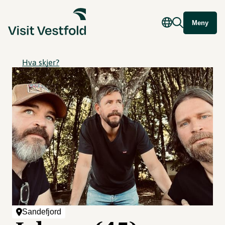
Meny
Hva skjer?
Sandefjord