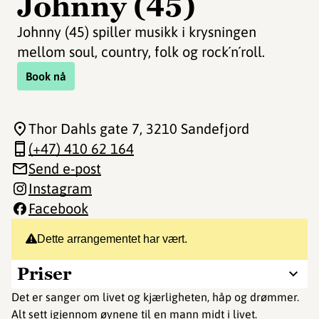
Johnny (45)
Johnny (45) spiller musikk i krysningen
mellom soul, country, folk og rock´n´roll.
Book nå
Thor Dahls gate 7
, 3210 Sandefjord
(+47) 410 62 164
Send e-post
Instagram
Facebook
Dette arrangementet har vært.
Priser
Det er sanger om livet og kjærligheten, håp og drømmer.
Alt sett igjennom øynene til en mann midt i livet.