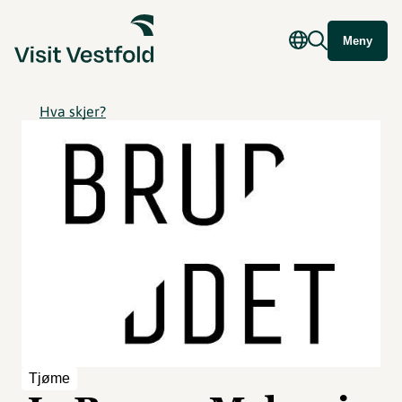
Meny
Hva skjer?
Tjøme