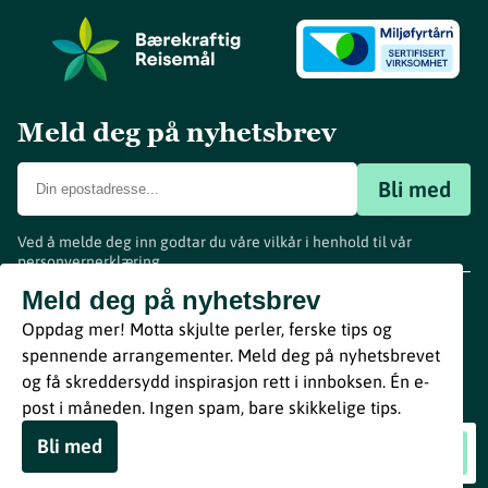
Meld deg på nyhetsbrev
Bli med
Ved å melde deg inn godtar du våre vilkår i henhold til vår
personvernerklæring
.
www.visitvestfold.com
Meld deg på nyhetsbrev
Turistinformasjon
Oppdag mer! Motta skjulte perler, ferske tips og
Vestfold Fylkeskommune
spennende arrangementer. Meld deg på nyhetsbrevet
By
Breakfast
og få skreddersydd inspirasjon rett i innboksen. Én e-
post i måneden. Ingen spam, bare skikkelige tips.
Bli med
Jo Berger Myhre i Bruddet
Book nå