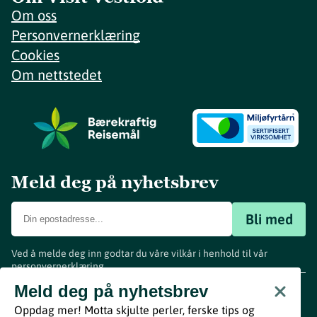
Om oss
Personvernerklæring
Cookies
Om nettstedet
Meld deg på nyhetsbrev
Bli med
Ved å melde deg inn godtar du våre vilkår i henhold til vår
personvernerklæring
.
www.visitvestfold.com
Meld deg på nyhetsbrev
Turistinformasjon
Oppdag mer! Motta skjulte perler, ferske tips og