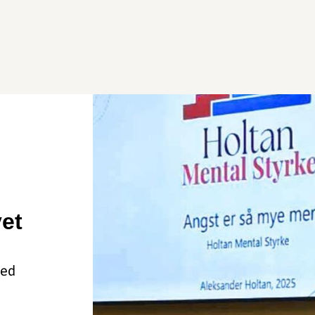
vet
med