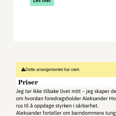
Les mer
Dette arrangementet har vært.
Priser
Jeg tar ikke tilbake livet mitt – jeg skaper d
om hvordan foredragsholder Aleksander Holt
rus til å oppdage styrken i sårbarhet.
Aleksander forteller om barndommens tunge p