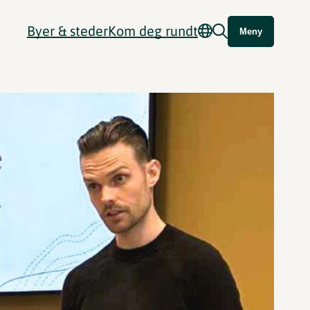
Byer & steder
Kom deg rundt
Meny