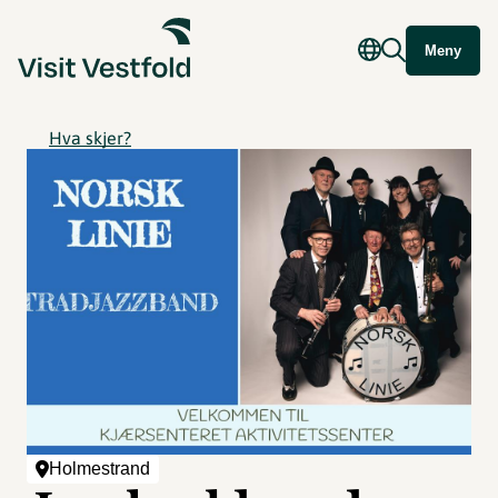
Meny
Hva skjer?
Holmestrand