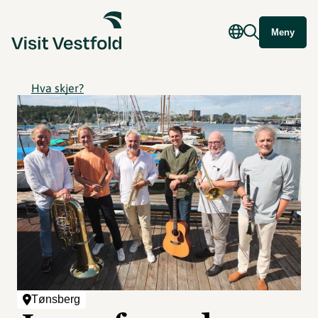
Meny
Hva skjer?
Tønsberg