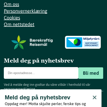
Om oss
Personvernerklæring
Cookies
Om nettstedet
Meld deg på nyhetsbrev
Bli med
Ved å melde deg inn godtar du våre vilkår i henhold til vår
personvernerklæring
.
www.visitvestfold.com
Meld deg på nyhetsbrev
Turistinformasjon
Oppdag mer! Motta skjulte perler, ferske tips og