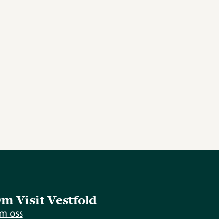
m Visit Vestfold
m oss