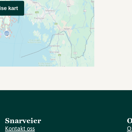
ise kart
Snarveier
O
Kontakt oss
O