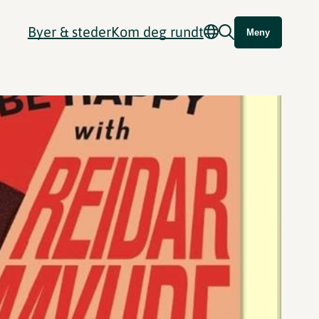
Byer & steder
Kom deg rundt
Meny