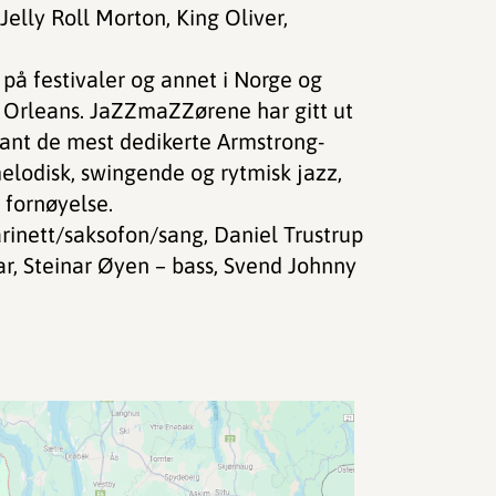
Jelly Roll Morton, King Oliver,
å festivaler og annet i Norge og
 Orleans. JaZZmaZZørene har gitt ut
lant de mest dedikerte Armstrong-
 melodisk, swingende og rytmisk jazz,
 fornøyelse.
rinett/saksofon/sang, Daniel Trustrup
tar, Steinar Øyen – bass, Svend Johnny