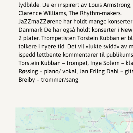
lydbilde. De er inspirert av Louis Armstrong, 
Clarence Williams, The Rhythm-makers.
JaZZmaZZørene har holdt mange konserter p
Danmark De har også holdt konserter i New
2 plater. Trompetisten Torstein Kubban er b
tolkere i nyere tid. Det vil «lukte svidd» av
ispedd lettbente kommentarer til publikums
Torstein Kubban – trompet, Inge Solem – kla
Røssing – piano/ vokal, Jan Erling Dahl – gi
Breiby – trommer/sang