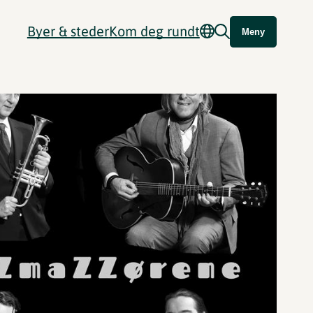
Byer & steder
Kom deg rundt
Meny