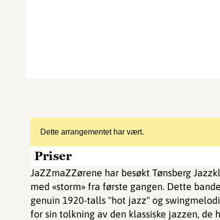
Dette arrangementet har vært.
Priser
JaZZmaZZørene har besøkt Tønsberg Jazzklu
med «storm» fra første gangen. Dette bande
genuin 1920-talls "hot jazz" og swingmelodie
for sin tolkning av den klassiske jazzen, de ha