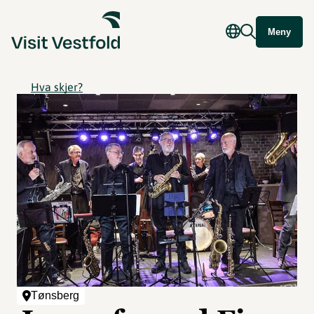
Meny
Hva skjer?
Tønsberg