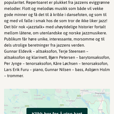
popularitet. Repertoaret er plukket fra jazzens eviggrønne
melodier. Flott og melodiøs musikk som både vil vekke
gode minner og få det til å krible i dansefoten, og som til
og med vil falle i smak hos de som tror de ikke liker jazz!
Det blir nok «jazztalk» med uhøytidelige historier fortalt
mellom låtene, om utenlandske og norske jazzmusikere.
Publikum får høre unike, interessante, morsomme og til
dels utrolige beretninger fra jazzens verden.
Gunnar Eldevik – altsaksofon, Terje Steensen –
altsaksofon og klarinett, Bjørn Petersen – barytonsaksofon,
Per Jynge – tenorsaksofon, Kåre Løchsen – tenorsaksofon,
Lars Erik Furu – piano, Gunnar Nilsen – bass, Asbjørn Holm
– trommer.