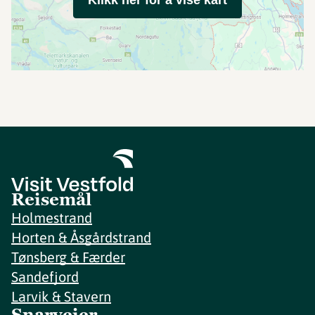
Klikk her for å vise kart
Reisemål
Holmestrand
Horten & Åsgårdstrand
Tønsberg & Færder
Sandefjord
Larvik & Stavern
Snarveier