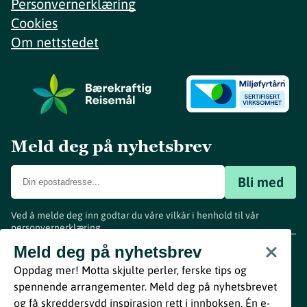
Personvernerklæring
Cookies
Om nettstedet
Meld deg på nyhetsbrev
Bli med
Ved å melde deg inn godtar du våre vilkår i henhold til vår
personvernerklæring
.
www.visitvestfold.com
Meld deg på nyhetsbrev
Turistinformasjon
Oppdag mer! Motta skjulte perler, ferske tips og
Vestfold Fylkeskommune
spennende arrangementer. Meld deg på nyhetsbrevet
By
Breakfast
og få skreddersydd inspirasjon rett i innboksen. Én e-