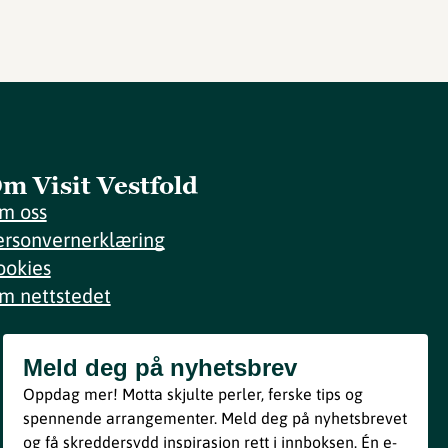
m Visit Vestfold
m oss
ersonvernerklæring
ookies
m nettstedet
Meld deg på nyhetsbrev
Meld deg på nyhetsbrev
Oppdag mer! Motta skjulte perler, ferske tips og
Bli med
spennende arrangementer. Meld deg på nyhetsbrevet
og få skreddersydd inspirasjon rett i innboksen. Én e-