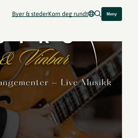
Byer & steder
Kom deg rundt
Meny