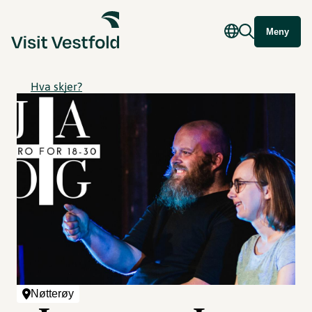
Meny
Hva skjer?
Nøtterøy