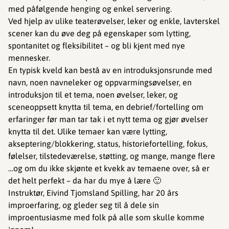
med påfølgende henging og enkel servering.
Ved hjelp av ulike teaterøvelser, leker og enkle, lavterskel
scener kan du øve deg på egenskaper som lytting,
spontanitet og fleksibilitet – og bli kjent med nye
mennesker.
En typisk kveld kan bestå av en introduksjonsrunde med
navn, noen navneleker og oppvarmingsøvelser, en
introduksjon til et tema, noen øvelser, leker, og
sceneoppsett knytta til tema, en debrief/fortelling om
erfaringer før man tar tak i et nytt tema og gjør øvelser
knytta til det. Ulike temaer kan være lytting,
akseptering/blokkering, status, historiefortelling, fokus,
følelser, tilstedeværelse, støtting, og mange, mange flere
…og om du ikke skjønte et kvekk av temaene over, så er
det helt perfekt – da har du mye å lære 🙂
Instruktør, Eivind Tjomsland Spilling, har 20 års
improerfaring, og gleder seg til å dele sin
improentusiasme med folk på alle som skulle komme