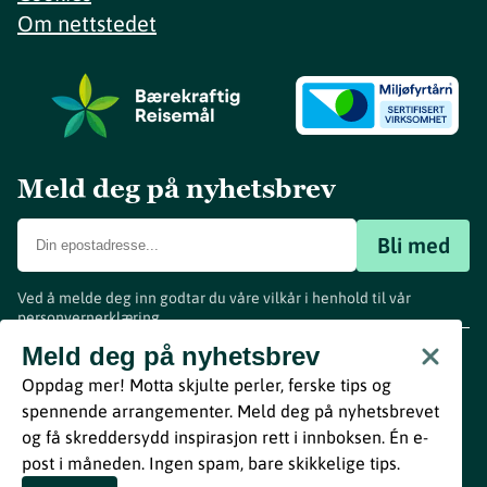
Om nettstedet
Meld deg på nyhetsbrev
Bli med
Ved å melde deg inn godtar du våre vilkår i henhold til vår
personvernerklæring
.
www.visitvestfold.com
Meld deg på nyhetsbrev
Turistinformasjon
Oppdag mer! Motta skjulte perler, ferske tips og
Vestfold Fylkeskommune
spennende arrangementer. Meld deg på nyhetsbrevet
By
Breakfast
og få skreddersydd inspirasjon rett i innboksen. Én e-
post i måneden. Ingen spam, bare skikkelige tips.