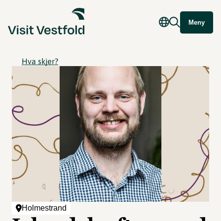
Meny
Hva skjer?
Holmestrand