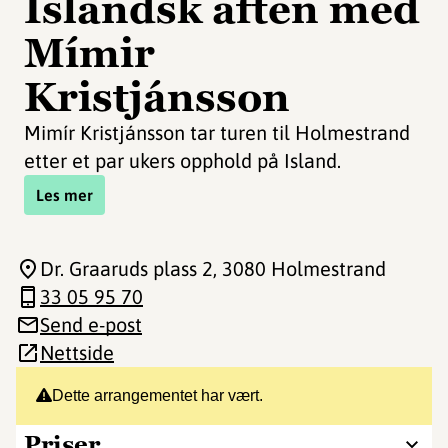
Islandsk aften med
Mímir
Kristjánsson
Mimír Kristjánsson tar turen til Holmestrand
etter et par ukers opphold på Island.
Les mer
Dr. Graaruds plass 2
, 3080 Holmestrand
33 05 95 70
Send e-post
Nettside
Dette arrangementet har vært.
Priser