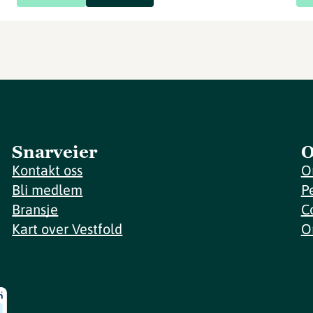
Snarveier
O
Kontakt oss
O
Bli medlem
P
Bransje
C
Kart over Vestfold
O