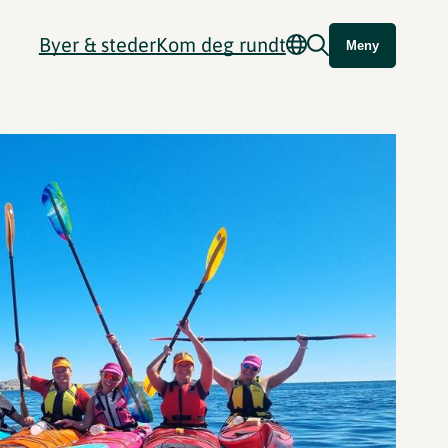
Byer & steder
Kom deg rundt
Meny