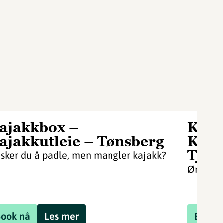
ajakkbox –
Kaja
ajakkutleie – Tønsberg
Kaja
Tjø
sker du å padle, men mangler kajakk?
Ønsker 
Book nå
Les mer
Book 