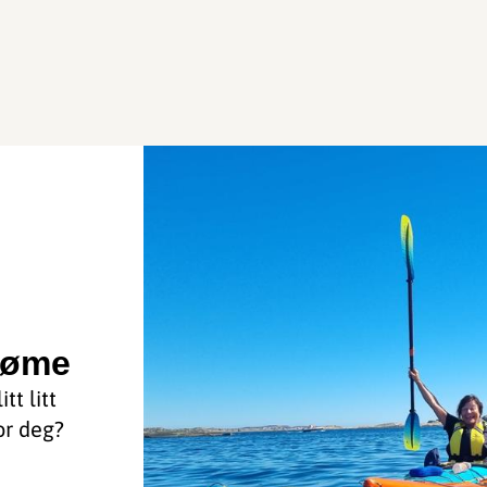
Tjøme
tt litt
or deg?