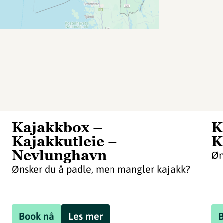
Kajakkbox –
K
Kajakkutleie –
K
Nevlunghavn
Øn
Ønsker du å padle, men mangler kajakk?
Book nå
Les mer