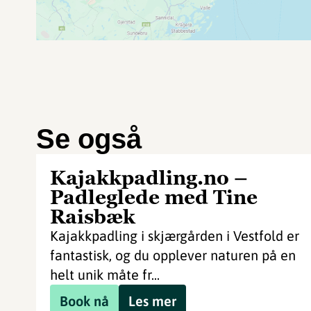
Se også
Kajakkpadling.no –
Padleglede med Tine
Raisbæk
Kajakkpadling i skjærgården i Vestfold er
fantastisk, og du opplever naturen på en
helt unik måte fr...
Book nå
Les mer