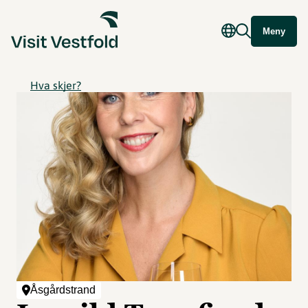
Meny
Hva skjer?
Åsgårdstrand