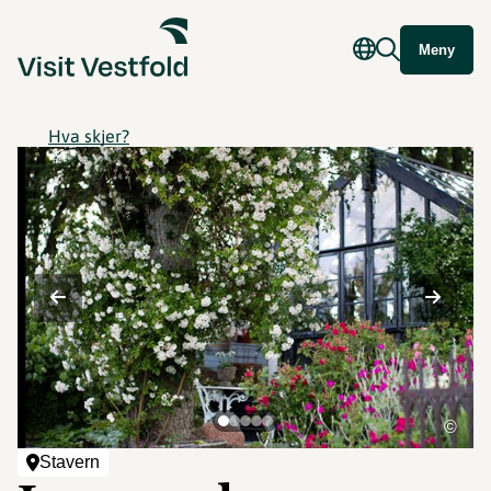
Meny
Hva skjer?
©
Stavern