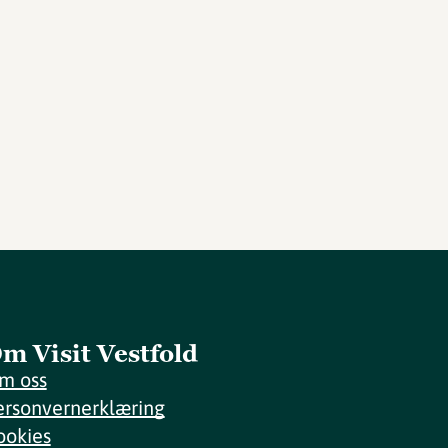
m Visit Vestfold
m oss
ersonvernerklæring
ookies