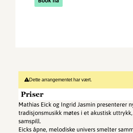
Book nå
Dette arrangementet har vært.
Priser
Mathias Eick og Ingrid Jasmin presenterer n
tradisjonsmusikk møtes i et akustisk uttryk
samspill.
Eicks åpne, melodiske univers smelter sam