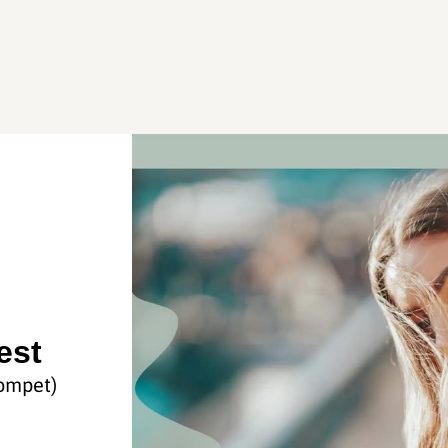
est
rompet)