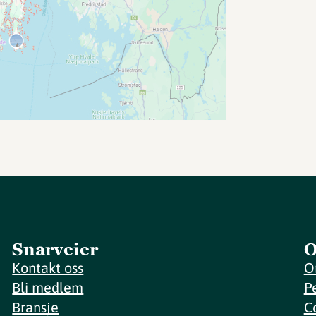
Snarveier
O
Kontakt oss
O
Bli medlem
P
Bransje
C