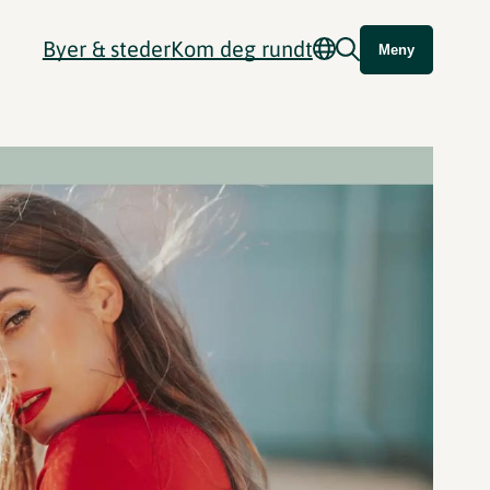
Byer & steder
Kom deg rundt
Meny