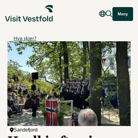
Meny
Hva skjer?
Sandefjord