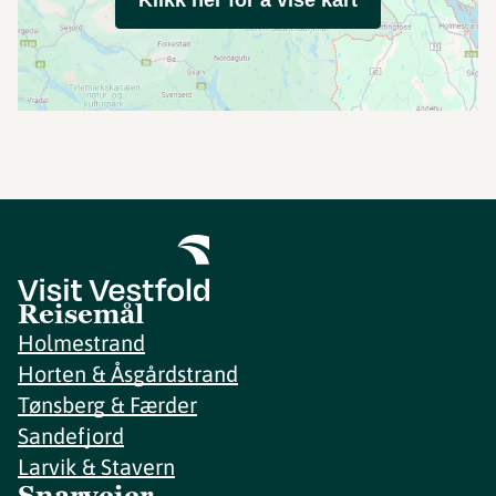
Klikk her for å vise kart
Reisemål
Holmestrand
Horten & Åsgårdstrand
Tønsberg & Færder
Sandefjord
Larvik & Stavern
Snarveier