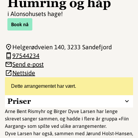
Humring og håp
i Alonsohusets hage!
Book nå
Helgerødveien 140
, 3233 Sandefjord
97544234
Send e-post
Nettside
Dette arrangementet har vært.
Priser
Arne Bent Rismyhr og Birger Dyve Larsen har lenge
skrevet sanger sammen, og hadde i flere år gruppa «Fiin
Aargang» som spilte ved ulike arrangementer.
Dyve Larsen har også, sammen med Jørund Holst-Hansen,