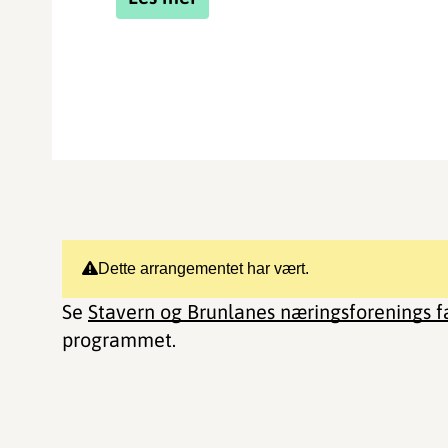
Dette arrangementet har vært.
Se
Stavern og Brunlanes næringsforenings 
programmet.