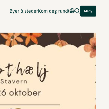
Byer & steder
Kom deg rundt
Meny