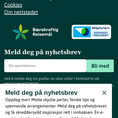
Cookies
Om nettstedet
Meld deg på nyhetsbrev
Bli med
Ved å melde deg inn godtar du våre vilkår i henhold til vår
personvernerklæring
.
www.visitvestfold.com
Meld deg på nyhetsbrev
Turistinformasjon
Oppdag mer! Motta skjulte perler, ferske tips og
Vestfold Fylkeskommune
spennende arrangementer. Meld deg på nyhetsbrevet
By
Breakfast
og få skreddersydd inspirasjon rett i innboksen. Én e-