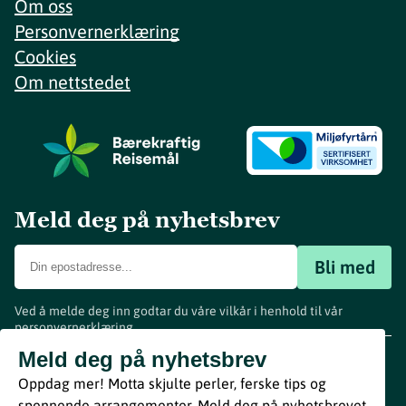
Om oss
Personvernerklæring
Cookies
Om nettstedet
Meld deg på nyhetsbrev
Bli med
Ved å melde deg inn godtar du våre vilkår i henhold til vår
personvernerklæring
.
www.visitvestfold.com
Meld deg på nyhetsbrev
Turistinformasjon
Oppdag mer! Motta skjulte perler, ferske tips og
Vestfold Fylkeskommune
spennende arrangementer. Meld deg på nyhetsbrevet