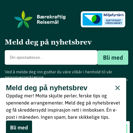
Meld deg på nyhetsbrev
Bli med
Ved å melde deg inn godtar du våre vilkår i henhold til vår
personvernerklæring
.
www.visitvestfold.com
Meld deg på nyhetsbrev
Turistinformasjon
Oppdag mer! Motta skjulte perler, ferske tips og
Vestfold Fylkeskommune
spennende arrangementer. Meld deg på nyhetsbrevet
By
Breakfast
og få skreddersydd inspirasjon rett i innboksen. Én e-
post i måneden. Ingen spam, bare skikkelige tips.
Bli med
Horten kammermusikkfest
Book nå