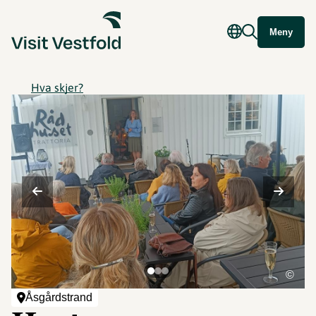
Meny
Hva skjer?
©
Åsgårdstrand