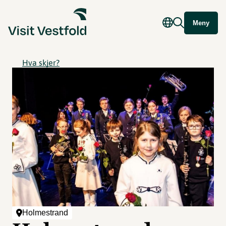
Meny
Hva skjer?
Holmestrand