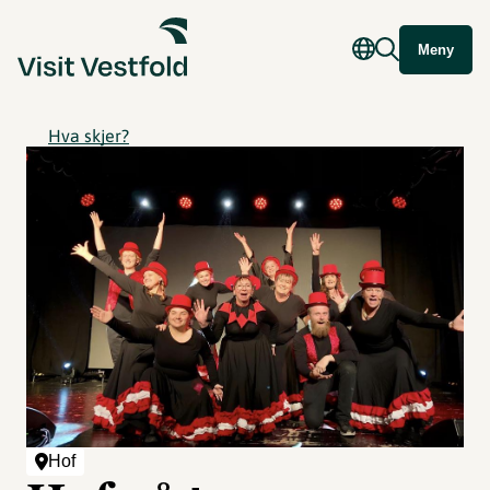
Meny
Hva skjer?
Hof