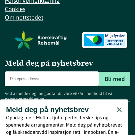
Personvernerklæring
Cookies
Om nettstedet
Meld deg på nyhetsbrev
Bli med
Ved å melde deg inn godtar du våre vilkår i henhold til vår
personvernerklæring
.
www.visitvestfold.com
Meld deg på nyhetsbrev
Turistinformasjon
Oppdag mer! Motta skjulte perler, ferske tips og
Vestfold Fylkeskommune
spennende arrangementer. Meld deg på nyhetsbrevet
By
Breakfast
og få skreddersydd inspirasjon rett i innboksen. Én e-