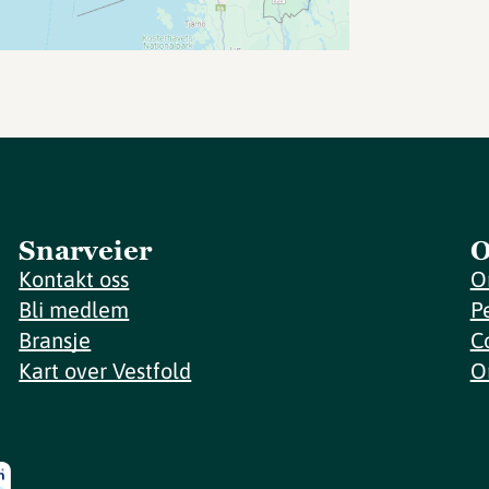
Snarveier
O
Kontakt oss
O
Bli medlem
P
Bransje
C
Kart over Vestfold
O