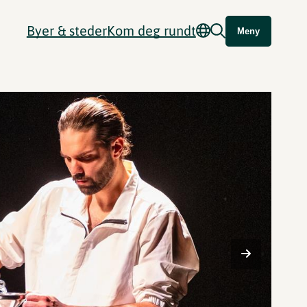
Byer & steder
Kom deg rundt
Meny