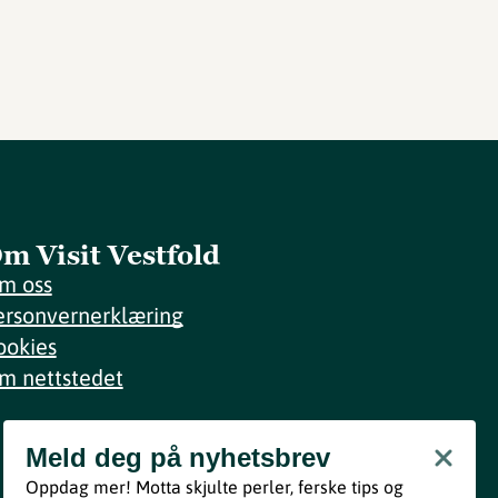
m Visit Vestfold
m oss
ersonvernerklæring
ookies
m nettstedet
Meld deg på nyhetsbrev
Meld deg på nyhetsbrev
Oppdag mer! Motta skjulte perler, ferske tips og
Bli med