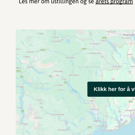
Les mer om ustillingen og se
årets program
Klikk her for å v