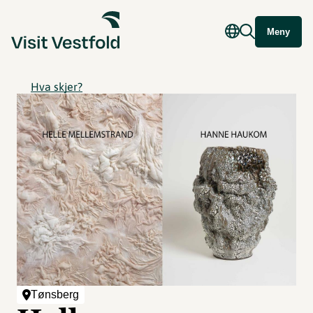
Meny
Hva skjer?
Tønsberg