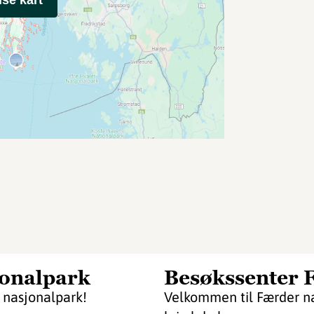
jonalpark
Besøkssenter 
r nasjonalpark!
Velkommen til Færder n