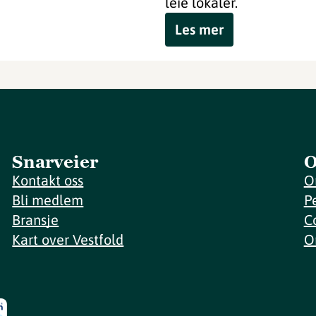
leie lokaler.
Les mer
Snarveier
O
Kontakt oss
O
Bli medlem
P
Bransje
C
Kart over Vestfold
O