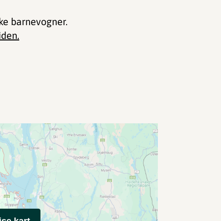
kke barnevogner.
iden.
ise kart