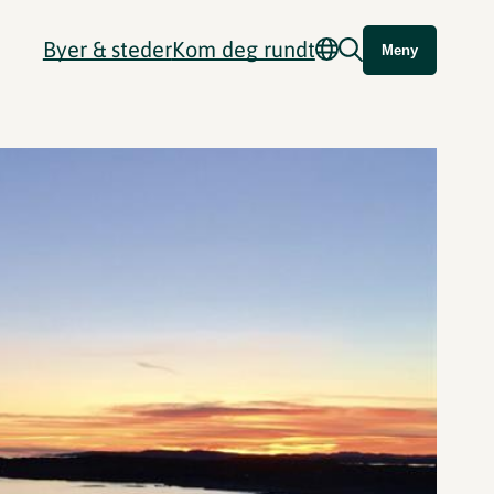
Byer & steder
Kom deg rundt
Meny