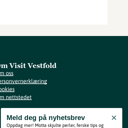
m Visit Vestfold
m oss
ersonvernerklæring
ookies
m nettstedet
Meld deg på nyhetsbrev
Meld deg på nyhetsbrev
Oppdag mer! Motta skjulte perler, ferske tips og
Bli med