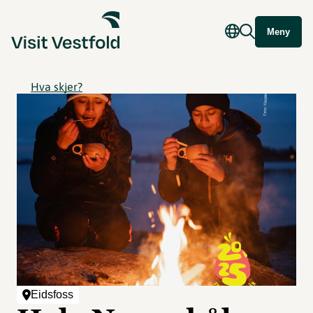
Meny
Hva skjer?
Eidsfoss