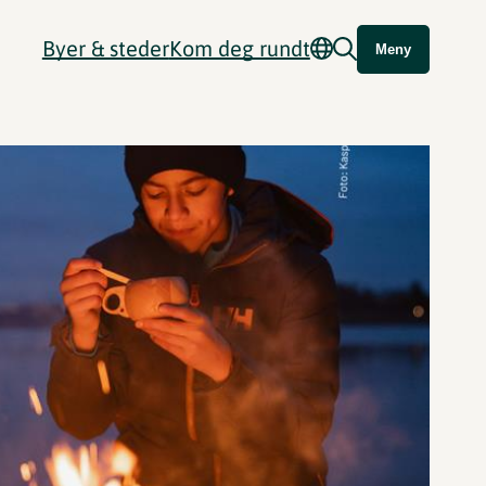
Byer & steder
Kom deg rundt
Meny