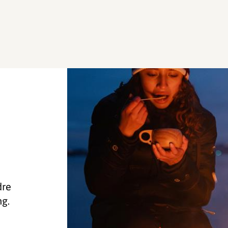
dre
ng.