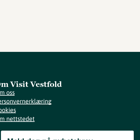
m Visit Vestfold
m oss
ersonvernerklæring
ookies
m nettstedet
Meld deg på nyhetsbrev