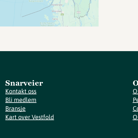
Snarveier
O
Kontakt oss
O
Bli medlem
P
Bransje
C
Kart over Vestfold
O