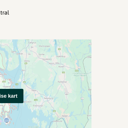
tral
ise kart