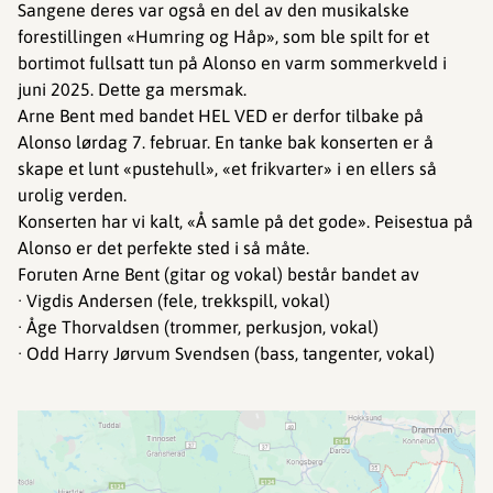
Sangene deres var også en del av den musikalske
forestillingen «Humring og Håp», som ble spilt for et
bortimot fullsatt tun på Alonso en varm sommerkveld i
juni 2025. Dette ga mersmak.
Arne Bent med bandet HEL VED er derfor tilbake på
Alonso lørdag 7. februar. En tanke bak konserten er å
skape et lunt «pustehull», «et frikvarter» i en ellers så
urolig verden.
Konserten har vi kalt, «Å samle på det gode». Peisestua på
Alonso er det perfekte sted i så måte.
Foruten Arne Bent (gitar og vokal) består bandet av
· Vigdis Andersen (fele, trekkspill, vokal)
· Åge Thorvaldsen (trommer, perkusjon, vokal)
· Odd Harry Jørvum Svendsen (bass, tangenter, vokal)