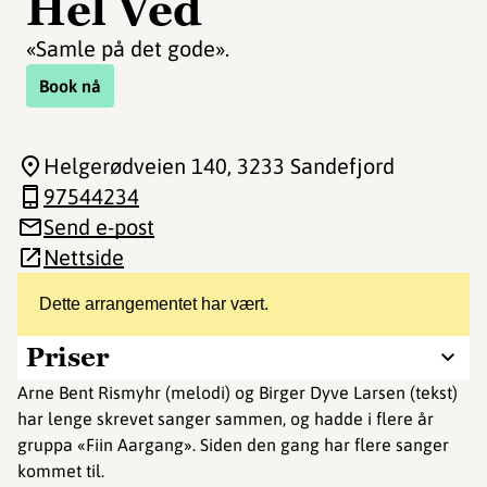
Hel Ved
«Samle på det gode».
Book nå
Helgerødveien 140
, 3233 Sandefjord
97544234
Send e-post
Nettside
Dette arrangementet har vært.
Priser
Arne Bent Rismyhr (melodi) og Birger Dyve Larsen (tekst)
har lenge skrevet sanger sammen, og hadde i flere år
gruppa «Fiin Aargang». Siden den gang har flere sanger
kommet til.