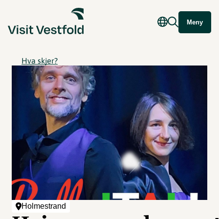
Meny
Hva skjer?
Holmestrand