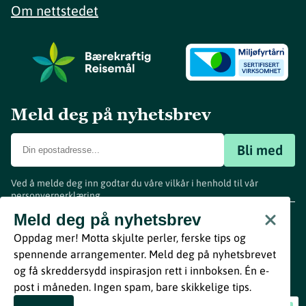
Om nettstedet
Meld deg på nyhetsbrev
Bli med
Ved å melde deg inn godtar du våre vilkår i henhold til vår
personvernerklæring
.
www.visitvestfold.com
Meld deg på nyhetsbrev
Turistinformasjon
Oppdag mer! Motta skjulte perler, ferske tips og
Vestfold Fylkeskommune
spennende arrangementer. Meld deg på nyhetsbrevet
By
Breakfast
og få skreddersydd inspirasjon rett i innboksen. Én e-
post i måneden. Ingen spam, bare skikkelige tips.