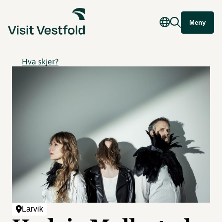
Meny
Hva skjer?
Larvik