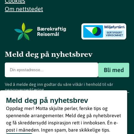
Cookies
Om nettstedet
Meld deg på nyhetsbrev
Bli med
Ved å melde deg inn godtar du våre vilkår i henhold til vår
personvernerklæring
.
www.visitvestfold.com
Meld deg på nyhetsbrev
Turistinformasjon
Oppdag mer! Motta skjulte perler, ferske tips og
Vestfold Fylkeskommune
spennende arrangementer. Meld deg på nyhetsbrevet
By
Breakfast
og få skreddersydd inspirasjon rett i innboksen. Én e-
post i måneden. Ingen spam, bare skikkelige tips.