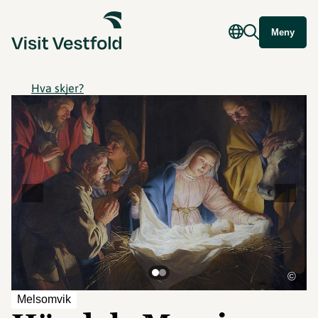
Meny
Hva skjer?
©
Melsomvik