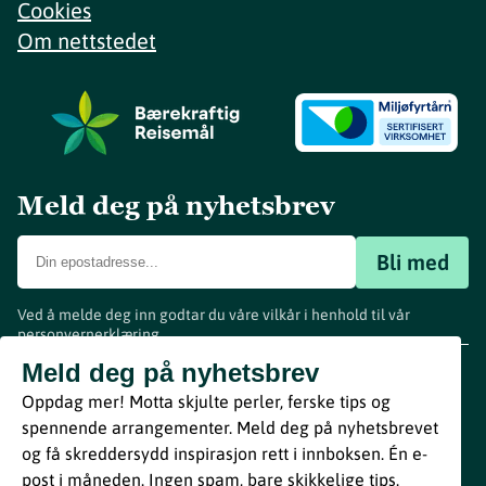
Cookies
Om nettstedet
Meld deg på nyhetsbrev
Bli med
Ved å melde deg inn godtar du våre vilkår i henhold til vår
personvernerklæring
.
www.visitvestfold.com
Meld deg på nyhetsbrev
Turistinformasjon
Oppdag mer! Motta skjulte perler, ferske tips og
Vestfold Fylkeskommune
spennende arrangementer. Meld deg på nyhetsbrevet
By
Breakfast
og få skreddersydd inspirasjon rett i innboksen. Én e-
post i måneden. Ingen spam, bare skikkelige tips.