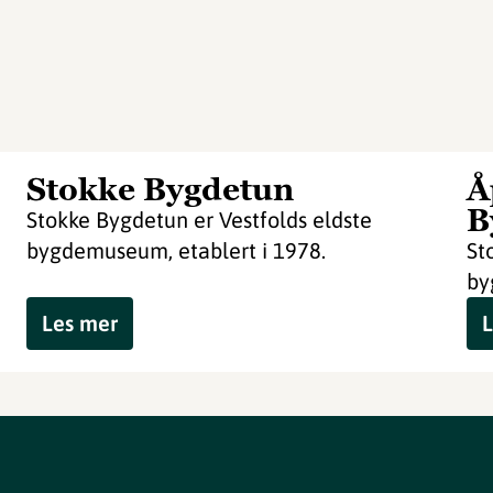
Stokke Bygdetun
Å
B
Stokke Bygdetun er Vestfolds eldste
bygdemuseum, etablert i 1978.
St
by
Les mer
L