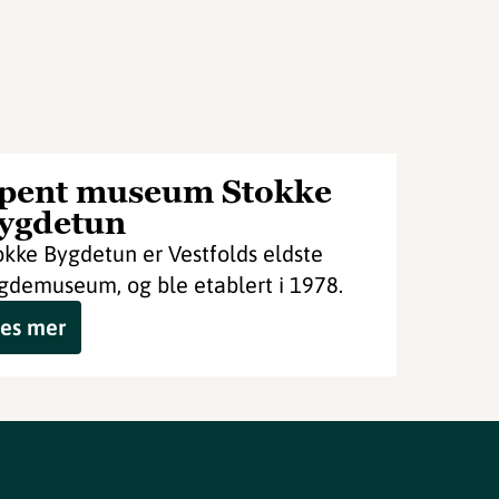
pent museum Stokke
ygdetun
okke Bygdetun er Vestfolds eldste
gdemuseum, og ble etablert i 1978.
es mer