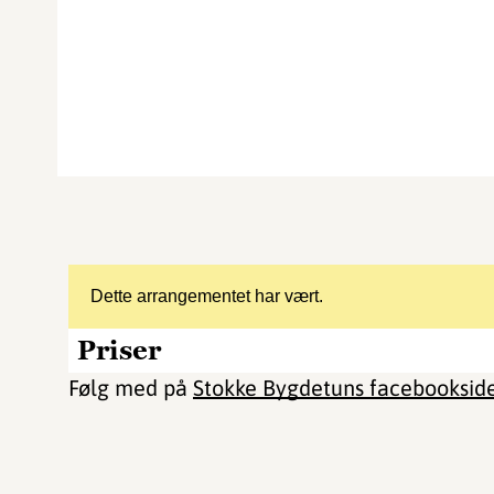
Dette arrangementet har vært.
Priser
Følg med på
Stokke Bygdetuns facebooksid