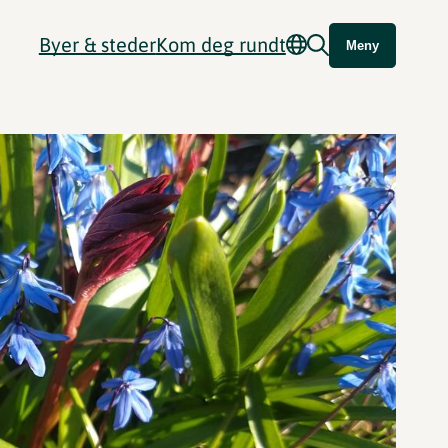
Byer & steder
Kom deg rundt
Meny