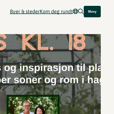
Byer & steder
Kom deg rundt
Meny