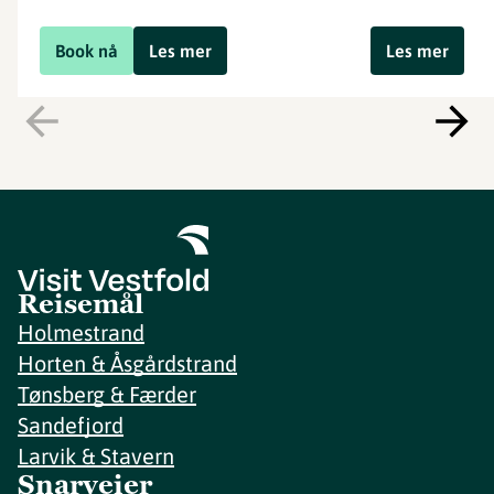
Book nå
Les mer
Les mer
Reisemål
Holmestrand
Horten & Åsgårdstrand
Tønsberg & Færder
Sandefjord
Larvik & Stavern
Snarveier