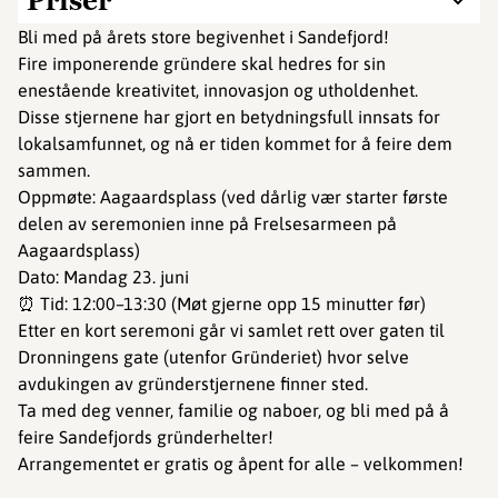
Priser
Bli med på årets store begivenhet i Sandefjord!
Fire imponerende gründere skal hedres for sin
enestående kreativitet, innovasjon og utholdenhet.
Disse stjernene har gjort en betydningsfull innsats for
lokalsamfunnet, og nå er tiden kommet for å feire dem
sammen.
Oppmøte: Aagaardsplass (ved dårlig vær starter første
delen av seremonien inne på Frelsesarmeen på
Aagaardsplass)
Dato: Mandag 23. juni
⏰ Tid: 12:00–13:30 (Møt gjerne opp 15 minutter før)
Etter en kort seremoni går vi samlet rett over gaten til
Dronningens gate (utenfor Gründeriet) hvor selve
avdukingen av gründerstjernene finner sted.
Ta med deg venner, familie og naboer, og bli med på å
feire Sandefjords gründerhelter!
Arrangementet er gratis og åpent for alle – velkommen!