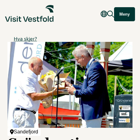
Meny
Hva skjer?
Sandefjord