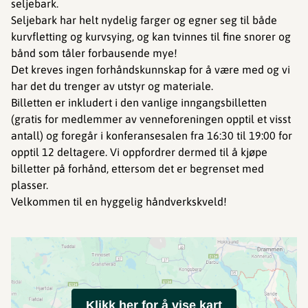
seljebark.
Seljebark har helt nydelig farger og egner seg til både
kurvfletting og kurvsying, og kan tvinnes til fine snorer og
bånd som tåler forbausende mye!
Det kreves ingen forhåndskunnskap for å være med og vi
har det du trenger av utstyr og materiale.
Billetten er inkludert i den vanlige inngangsbilletten
(gratis for medlemmer av venneforeningen opptil et visst
antall) og foregår i konferansesalen fra 16:30 til 19:00 for
opptil 12 deltagere. Vi oppfordrer dermed til å kjøpe
billetter på forhånd, ettersom det er begrenset med
plasser.
Velkommen til en hyggelig håndverkskveld!
Klikk her for å vise kart