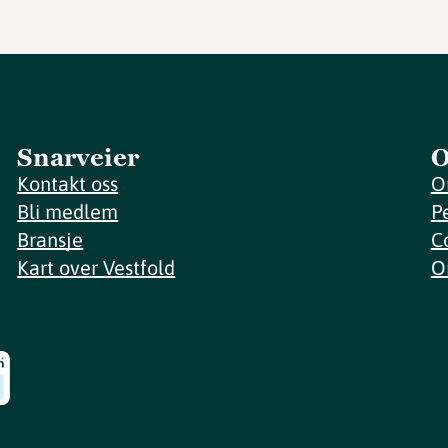
Snarveier
O
Kontakt oss
O
Bli medlem
P
Bransje
C
Kart over Vestfold
O