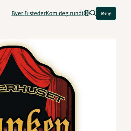
Byer & steder
Kom deg rundt
Meny